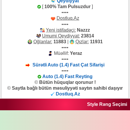
Qeydiyyat
[
100% Tam Pulsuzdur
]
••••
Dostluq.Az
••••
Yeni istifadəçi:
Nazzz
Umumi Qeydiyyat:
23814
Oğlanlar:
11883
|
Qızlar:
11931
••••
Müəllif:
Yeraz
••••
Sürətli Auto (1.4) Fast Çat Sifarişi
••••
Auto (1.4) Fast Reyting
©
Bütün hüquqlar qorunur !
©
Saytla bağlı bütün məsuliyyəti saytın sahibi daşıyır
Dostluq.Az
Style Rəng Seçimi