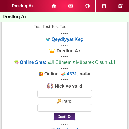
Dostluq.Az
Dostluq.Az
Test Test Test Test
••••
Qeydiyyat Keç
••••
Dostluq.Az
••••
Online Sms:
الله Cüməmiz Mübarək Olsun الله
••••
Online:
4331
, nəfər
••••
Nick və ya id
Parol
••••