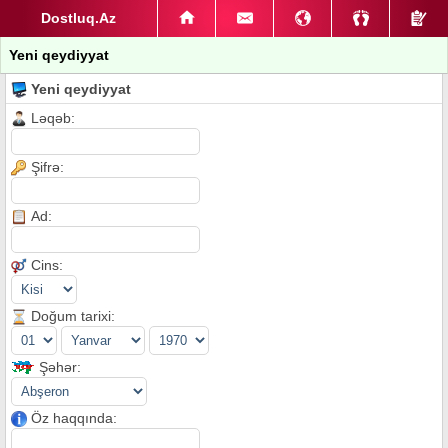
Dostluq.Az
Yeni qeydiyyat
Yeni qeydiyyat
Ləqəb:
Şifrə:
Ad:
Cins:
Doğum tarixi:
Şəhər:
Öz haqqında: