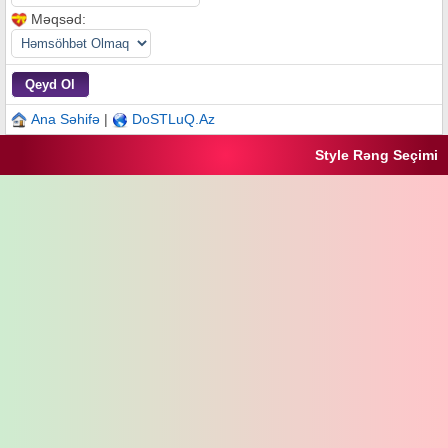
Məqsəd:
Ana Səhifə
|
DoSTLuQ.Az
Style Rəng Seçimi