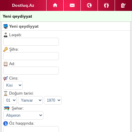
Dostluq.Az
Yeni qeydiyyat
Yeni qeydiyyat
Ləqəb:
Şifrə:
Ad:
Cins:
Doğum tarixi:
Şəhər:
Öz haqqında: