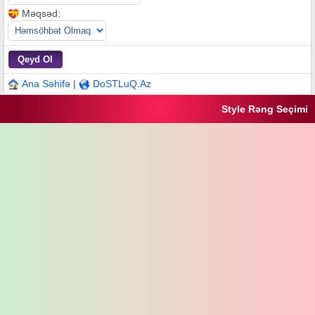
Məqsəd:
Ana Səhifə
|
DoSTLuQ.Az
Style Rəng Seçimi