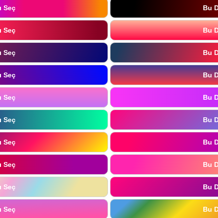
ı Seç
Bu D
ı Seç
Bu D
ı Seç
Bu D
ı Seç
Bu D
ı Seç
Bu D
ı Seç
Bu D
ı Seç
Bu D
ı Seç
Bu D
ı Seç
Bu D
ı Seç
Bu D