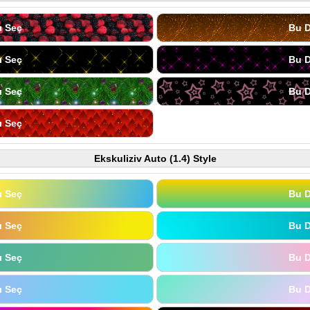
ı Seç
Bu D
ı Seç
Bu D
ı Seç
Bu D
ı Seç
Ekskuliziv Auto (1.4) Style
ı Seç
Bu D
ı Seç
Bu D
ı Seç
Bu D
ı Seç
Bu D